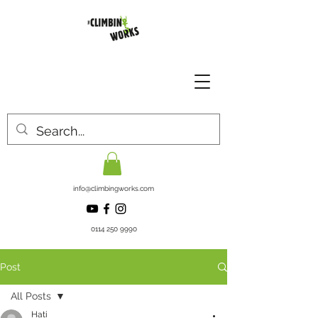
info@climbingworks.com
0114 250 9990
Post
All Posts
Hati