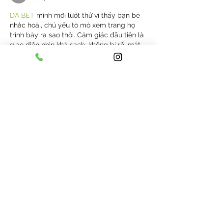
DA BET
 mình mới lướt thử vì thấy bạn bè 
nhắc hoài, chủ yếu tò mò xem trang họ 
trình bày ra sao thôi. Cảm giác đầu tiên là 
giao diện nhìn khá sạch, không bị rối mắt, 
chữ dễ đọc nên kéo xuống không bị 
“ngợp”. Mình có đọc qua đoạn giới thiệu, 
thấy họ có nhắc chuyện hoạt động minh 
bạch và giấy phép Isle of Man nên ít nhất 
cũng đỡ lăn tăn khi xem thông tin…
Show More
Like
Reply
giecphangqua.n.h.g.h.u.n.g
Jul 17
79KING
 mình thấy bạn bè nhắc hoài nên 
cũng bấm vào coi thử cho biết chứ không 
định ngồi lâu. Lướt sơ qua thôi mà thấy 
giao diện khá dễ chịu, kiểu nhìn vào không 
bị rối mắt. Mấy phần nội dung họ chia 