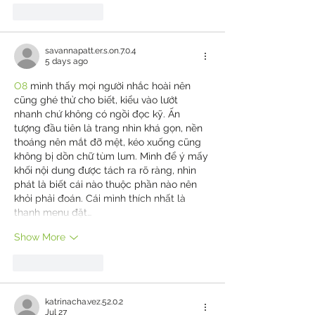
Like
Reply
savannapatt.er.s.on.7.0.4
5 days ago
O8
 mình thấy mọi người nhắc hoài nên 
cũng ghé thử cho biết, kiểu vào lướt 
nhanh chứ không có ngồi đọc kỹ. Ấn 
tượng đầu tiên là trang nhìn khá gọn, nền 
thoáng nên mắt đỡ mệt, kéo xuống cũng 
không bị dồn chữ tùm lum. Mình để ý mấy 
khối nội dung được tách ra rõ ràng, nhìn 
phát là biết cái nào thuộc phần nào nên 
khỏi phải đoán. Cái mình thích nhất là 
thanh menu đặt…
Show More
Like
Reply
katrinacha.vez.52.0.2
Jul 27