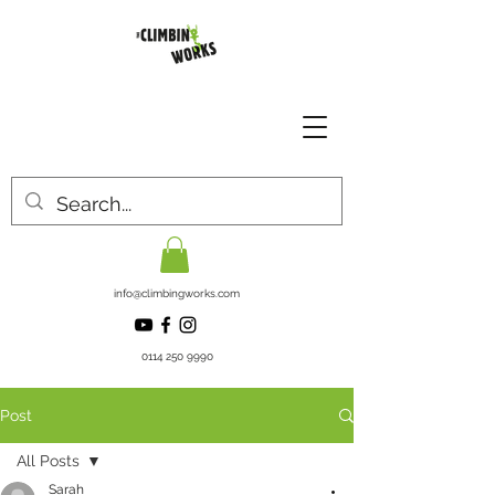
info@climbingworks.com
0114 250 9990
Post
All Posts
Sarah