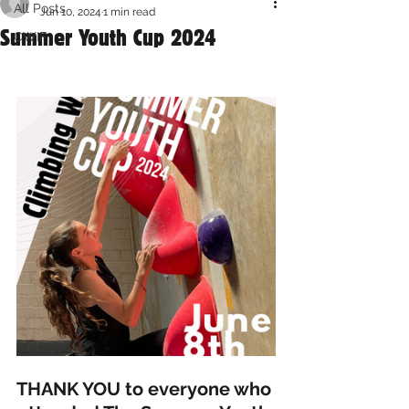
All Posts
Jun 10, 2024
1 min read
Summer Youth Cup 2024
CWIF
THANK YOU to everyone who 